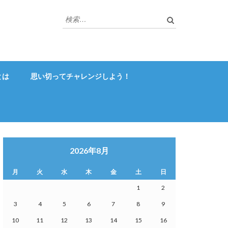
検
索:
とは
思い切ってチャレンジしよう！
2026年8月
月
火
水
木
金
土
日
1
2
3
4
5
6
7
8
9
10
11
12
13
14
15
16