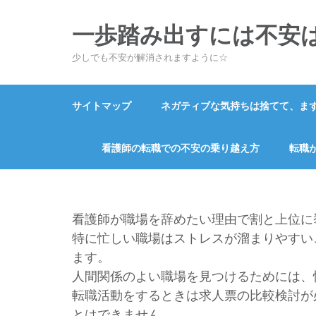
コ
ン
一歩踏み出すには不安
テ
少しでも不安が解消されますように☆
ン
ツ
へ
サイトマップ
ネガティブな気持ちは捨てて、ま
ス
キ
看護師の転職での不安の乗り越え方
転職
ッ
プ
(Enter
を
看護師が職場を辞めたい理由で割と上位に
押
特に忙しい職場はストレスが溜まりやすい
す)
ます。
人間関係のよい職場を見つけるためには、
転職活動をするときは求人票の比較検討が
とはできません。