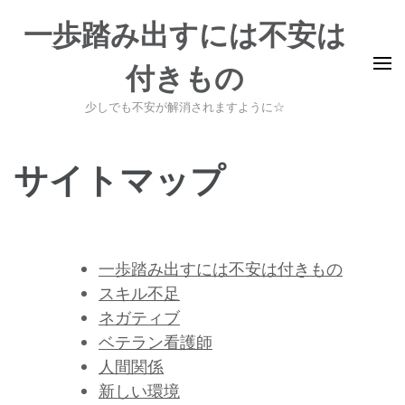
コ
一歩踏み出すには不安は
ン
テ
付きもの
ン
ツ
少しでも不安が解消されますように☆
へ
ス
サイトマップ
キ
ッ
プ
(Enter
一歩踏み出すには不安は付きもの
を
スキル不足
押
ネガティブ
す)
ベテラン看護師
人間関係
新しい環境