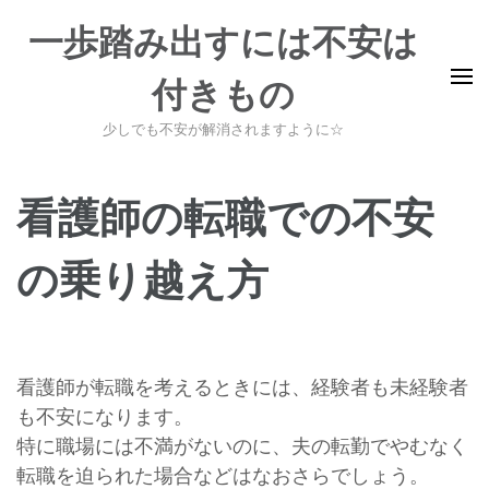
コ
一歩踏み出すには不安は
ン
テ
付きもの
ン
ツ
少しでも不安が解消されますように☆
へ
ス
看護師の転職での不安
キ
ッ
の乗り越え方
プ
(Enter
を
押
看護師が転職を考えるときには、経験者も未経験者
す)
も不安になります。
特に職場には不満がないのに、夫の転勤でやむなく
転職を迫られた場合などはなおさらでしょう。