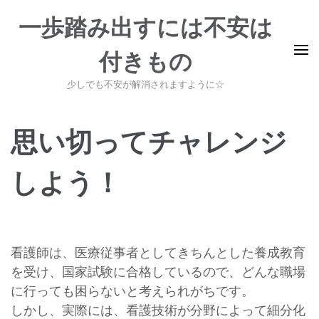
コ
一歩踏み出すには不安は
ン
テ
付きもの
ン
ツ
少しでも不安が解消されますように☆
へ
ス
思い切ってチャレンジ
キ
ッ
しよう！
プ
(Enter
を
押
看護師は、医療従事者としてきちんとした養成教育
す)
を受け、国家試験に合格しているので、どんな職場
に行っても困らないと考えられがちです。
しかし、実際には、看護技術が分野によって細分化